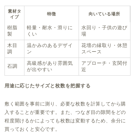
素材タ
特徴
向いている場所
イプ
樹脂
軽量・耐水・滑りに
水回り・子供の遊び
製
くい
場
木目
温かみのあるデザイ
花壇の縁取り・休憩
調
ン
スペース
高級感があり雰囲気
アプローチ・玄関付
石調
が出やすい
近
用途に応じたサイズと枚数を把握する
敷く範囲を事前に測り、必要な枚数を計算してから購
入することが重要です。また、つなぎ目の隙間をどの
程度開けるかによっても枚数は変動するため、余分に
買っておくと安心です。