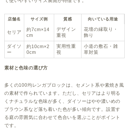
て使いやすいサイズ展開が特徴です。
店舗名
サイズ例
質感
向いている用途
デザイン
花壇の縁取り・
約7cm×14
セリア
cm
重視
飾り
ダイソ
実用性重
小道の敷石・雑
約10cm×2
ー
0cm
視
草対策
素材と色味の選び方
多くの100均レンガブロックは、セメント系や素焼き風
の素材で作られています。ただし、セリアはより明る
くナチュラルな色味が多く、ダイソーはやや濃いめの
ブラウン系など落ち着いた色が多い傾向です。設置す
る庭の雰囲気に合わせて色合いを選ぶことがポイント
です。