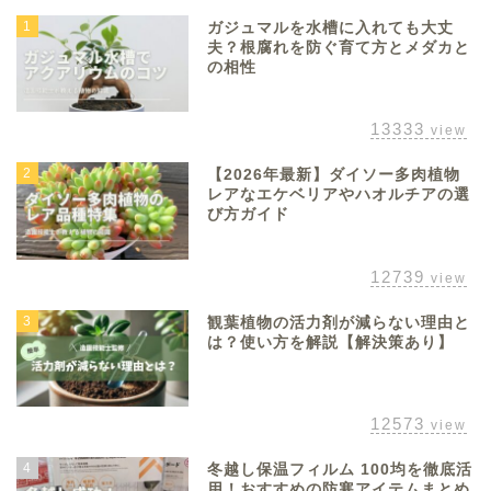
1
ガジュマルを水槽に入れても大丈
夫？根腐れを防ぐ育て方とメダカと
の相性
13333
view
2
【2026年最新】ダイソー多肉植物
レアなエケベリアやハオルチアの選
び方ガイド
12739
view
3
観葉植物の活力剤が減らない理由と
は？使い方を解説【解決策あり】
12573
view
4
冬越し保温フィルム 100均を徹底活
用！おすすめの防寒アイテムまとめ