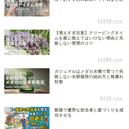
11838
view
5
【増えすぎ注意】クリーピングタイ
ムを庭に植えてはいけない理由と失
敗しない管理のコツ
11286
view
6
ガジュマルはメダカ水槽で育つ？失
敗しない水耕栽培の始め方と根腐れ
対策
9235
view
7
新築で優秀な担当者と庭づくりを成
功させる