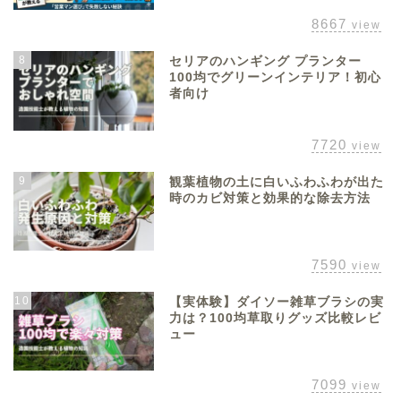
8667
view
8
セリアのハンギング プランター
100均でグリーンインテリア！初心
者向け
7720
view
9
観葉植物の土に白いふわふわが出た
時のカビ対策と効果的な除去方法
7590
view
10
【実体験】ダイソー雑草ブラシの実
力は？100均草取りグッズ比較レビ
ュー
7099
view