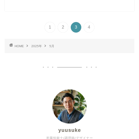
1
2
3
4
HOME
2025年
5月
yuusuke
造園技能士/調理師/デザイナー