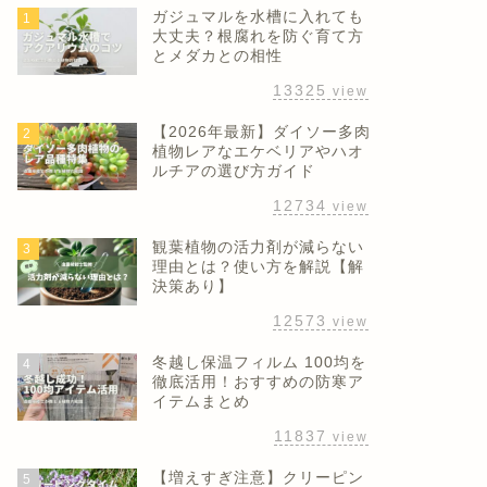
ガジュマルを水槽に入れても
1
大丈夫？根腐れを防ぐ育て方
とメダカとの相性
13325
view
【2026年最新】ダイソー多肉
2
植物レアなエケベリアやハオ
ルチアの選び方ガイド
12734
view
観葉植物の活力剤が減らない
3
理由とは？使い方を解説【解
決策あり】
12573
view
冬越し保温フィルム 100均を
4
徹底活用！おすすめの防寒ア
イテムまとめ
11837
view
【増えすぎ注意】クリーピン
5