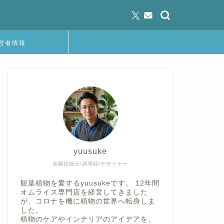
営者情報
yuusuke
造園技能士/調理師/デザイナー
観葉植物を愛するyuusukeです。 12年間
オムライス専門店を経営してきました
が、コロナを機に植物の世界へ転身しま
した。
植物のケアやインテリアのアイデアを、