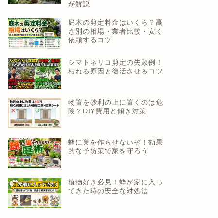
が解説
庭木の剪定料金はいくら？高
さ別の相場・業者比較・安く
依頼するコツ
シマトネリコ剪定の失敗例！
枯れる原因と復活させるコツ
物置を砂利の上に置くのは危
険？DIY費用と傾き対策
蜂に巣を作らせないぞ！効果
的な予防策で家を守ろう
植物好き必見！蜂が家に入っ
てきた時の安全な対処法