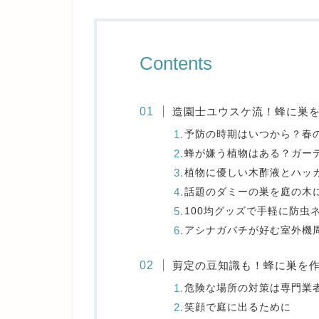
Contents
造園士ユウスケ流！蜂に巣
予防の時期はいつから？春
蜂が嫌う植物はある？ガー
植物に優しい木酢液とハッ
話題のダミーの巣を庭の木
100均グッズで手軽に防虫
アシナガバチが好む室外機
剪定の豆知識も！蜂に巣を
危険な場所の対策は専門業
笑顔で庭に出るために