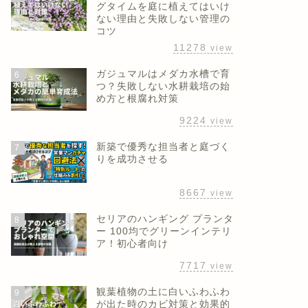
グタイムを庭に植えてはいけ
ない理由と失敗しない管理の
コツ
11278
view
ガジュマルはメダカ水槽で育
6
つ？失敗しない水耕栽培の始
め方と根腐れ対策
9224
view
新築で優秀な担当者と庭づく
7
りを成功させる
8667
view
セリアのハンギング プランタ
8
ー 100均でグリーンインテリ
ア！初心者向け
7717
view
観葉植物の土に白いふわふわ
9
が出た時のカビ対策と効果的