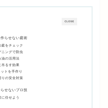
CLOSE
を作らせない庭術
の庭をチェック
デニングで防虫
カ油の活用法
に吊るす効果
ネットを手作り
周りの安全対策
作らせないプロ技
者に任せよう