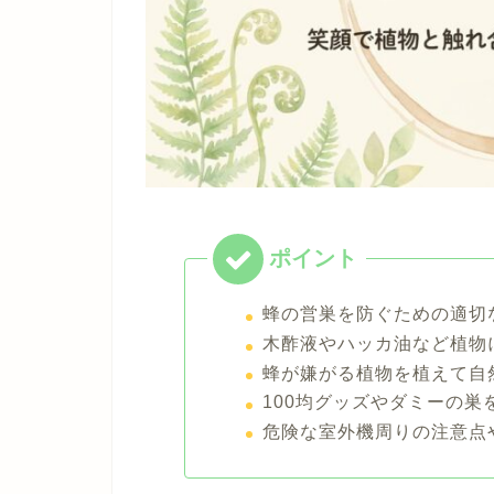
蜂の営巣を防ぐための適切
木酢液やハッカ油など植物
蜂が嫌がる植物を植えて自
100均グッズやダミーの
危険な室外機周りの注意点