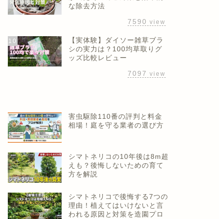
な除去方法
7590
view
【実体験】ダイソー雑草ブラ
10
シの実力は？100均草取りグ
ッズ比較レビュー
7097
view
害虫駆除110番の評判と料金
相場！庭を守る業者の選び方
シマトネリコの10年後は8m超
えも？後悔しないための育て
方を解説
シマトネリコで後悔する7つの
理由！植えてはいけないと言
われる原因と対策を造園プロ