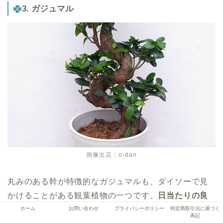
3. ガジュマル
画像出店：o-dan
丸みのある幹が特徴的なガジュマルも、ダイソーで見
かけることがある観葉植物の一つです。
日当たりの良
い場所を好みますが、半日陰でも育てられるため、室
ホーム
お問い合わせ
プライバシーポリシー
特定商取引法に基づく
表記