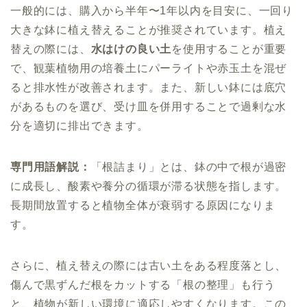
一般的には、購入から半年〜1年以内を目安に、一回り
大きな鉢に植え替えることが推奨されています。植え
替えの際には、
水はけの良い土
を使用することが重要
で、観葉植物用の培養土にパーライトや赤玉土を混ぜ
ると排水性が改善されます。また、新しい鉢には底穴
があるものを選び、受け皿を併用することで過剰な水
分を適切に排出できます。
専門用語解説：
「根詰まり」とは、鉢の中で根が過密
に成長し、酸素や養分の循環が滞る状態を指します。
長期間放置すると植物全体が衰弱する原因になりま
す。
さらに、植え替えの際には古い土をある程度落とし、
傷んで黒ずんだ根をカットする「根の整理」も行う
と、植物が新しい環境に適応しやすくなります。この