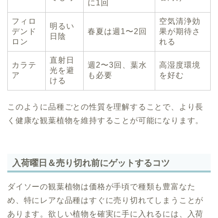
に1回
フィロ
空気清浄効
明るい
デンド
春夏は週1〜2回
果が期待さ
日陰
ロン
れる
直射日
カラテ
週2〜3回、葉水
高湿度環境
光を避
ア
も必要
を好む
ける
このように品種ごとの性質を理解することで、より長
く健康な観葉植物を維持することが可能になります。
入荷曜日＆売り切れ前にゲットするコツ
ダイソーの観葉植物は価格が手頃で種類も豊富なた
め、特にレアな品種はすぐに売り切れてしまうことが
あります。欲しい植物を確実に手に入れるには、入荷