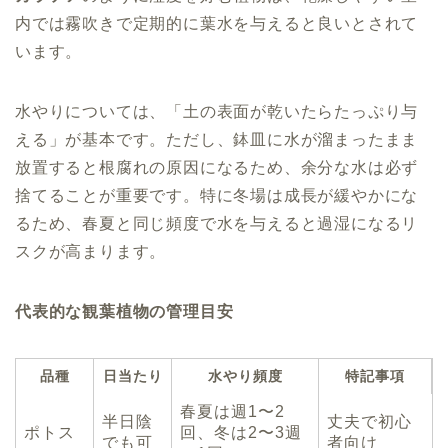
内では霧吹きで定期的に葉水を与えると良いとされて
います。
水やりについては、「土の表面が乾いたらたっぷり与
える」が基本です。ただし、鉢皿に水が溜まったまま
放置すると根腐れの原因になるため、余分な水は必ず
捨てることが重要です。特に冬場は成長が緩やかにな
るため、春夏と同じ頻度で水を与えると過湿になるリ
スクが高まります。
代表的な観葉植物の管理目安
品種
日当たり
水やり頻度
特記事項
春夏は週1〜2
半日陰
丈夫で初心
ポトス
回、冬は2〜3週
でも可
者向け