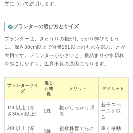
方について説明します。
プランターの選び方とサイズ
プランターは、きゅうりの根がしっかり伸びるよう
に、深さ30cm以上で容量15L以上のものを選ぶことが
大切です。プランターが小さいと、根詰まりや水切れ
を起こしやすく、生育不良の原因になります。
適し
プランターサイ
た株
メリット
デメリット
ズ
数
若干スペ
15L以上 (深
根がしっかり張
1株
ースを取
さ30cm以上)
る
る
20L以上 (深
複数株育てられ
重く移動
2株