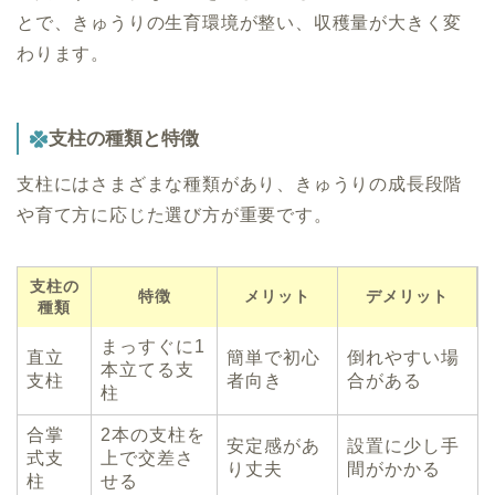
とで、きゅうりの生育環境が整い、収穫量が大きく変
わります。
支柱の種類と特徴
支柱にはさまざまな種類があり、きゅうりの成長段階
や育て方に応じた選び方が重要です。
支柱の
特徴
メリット
デメリット
種類
まっすぐに1
直立
簡単で初心
倒れやすい場
本立てる支
支柱
者向き
合がある
柱
合掌
2本の支柱を
安定感があ
設置に少し手
式支
上で交差さ
り丈夫
間がかかる
柱
せる