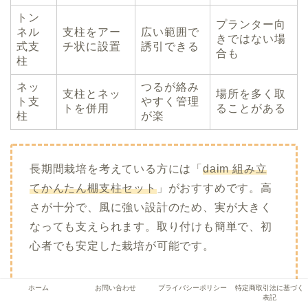
トン
プランター向
ネル
支柱をアー
広い範囲で
きではない場
式支
チ状に設置
誘引できる
合も
柱
ネッ
つるが絡み
支柱とネッ
場所を多く取
ト支
やすく管理
トを併用
ることがある
柱
が楽
長期間栽培を考えている方には「
daim 組み立
てかんたん棚支柱セット
」がおすすめです。高
さが十分で、風に強い設計のため、実が大きく
なっても支えられます。取り付けも簡単で、初
心者でも安定した栽培が可能です。
ホーム
お問い合わせ
プライバシーポリシー
特定商取引法に基づく
表記