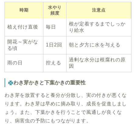
水やり
時期
注意点
頻度
根が定着するまでしっか
植え付け直後
毎日
り給水
開花～実がな
1日2回
朝と夕方に水を与える
る頃
過剰な水分は根腐れの原
雨の日
控える
因
わき芽かきと下葉かきの重要性
わき芽を放置すると養分が分散し、実の付きが悪くな
ります。わき芽は早めに摘み取り、成長を促進しまし
ょう。また、下葉かきを行うことで風通しが良くな
り、病害虫の予防にもつながります。