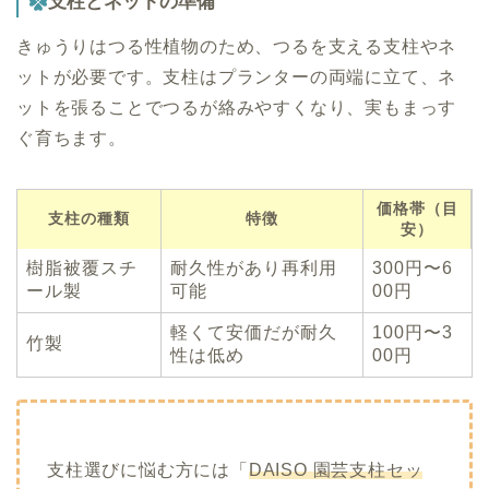
支柱とネットの準備
きゅうりはつる性植物のため、つるを支える支柱やネ
ットが必要です。支柱はプランターの両端に立て、ネ
ットを張ることでつるが絡みやすくなり、実もまっす
ぐ育ちます。
価格帯（目
支柱の種類
特徴
安）
樹脂被覆スチ
耐久性があり再利用
300円〜6
ール製
可能
00円
軽くて安価だが耐久
100円〜3
竹製
性は低め
00円
支柱選びに悩む方には「
DAISO 園芸支柱セッ