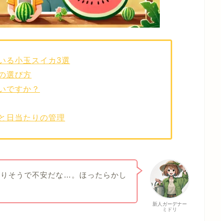
いる小玉スイカ3選
の選び方
いですか？
と日当たりの管理
かりそうで不安だな…。ほったらかし
新人ガーデナー
ミドリ