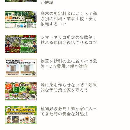
が解説
庭木の剪定料金はいくら？高
さ別の相場・業者比較・安く
依頼するコツ
シマトネリコ剪定の失敗例！
枯れる原因と復活させるコツ
物置を砂利の上に置くのは危
険？DIY費用と傾き対策
蜂に巣を作らせないぞ！効果
的な予防策で家を守ろう
植物好き必見！蜂が家に入っ
てきた時の安全な対処法