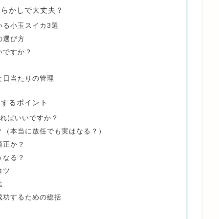
たらかしで大丈夫？
いる小玉スイカ3選
の選び方
いですか？
と日当たりの管理
敗するポイント
すればいいですか？
？（本当に放任でも実はなる？）
適正か？
うなる？
コツ
法
成功するための総括