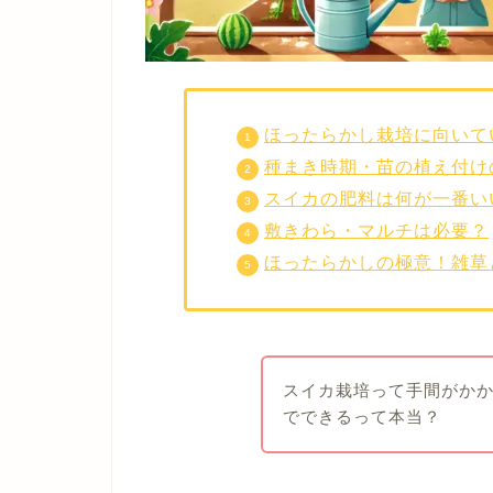
ほったらかし栽培に向いて
種まき時期・苗の植え付け
スイカの肥料は何が一番い
敷きわら・マルチは必要？
ほったらかしの極意！雑草
スイカ栽培って手間がか
でできるって本当？