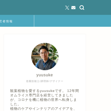
営者情報
yuusuke
造園技能士/調理師/デザイナー
観葉植物を愛するyuusukeです。 12年間
オムライス専門店を経営してきました
が、コロナを機に植物の世界へ転身しま
した。
植物のケアやインテリアのアイデアを、