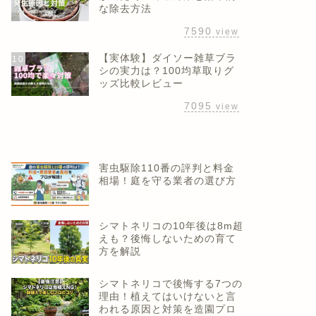
な除去方法
7590
view
【実体験】ダイソー雑草ブラ
10
シの実力は？100均草取りグ
ッズ比較レビュー
7095
view
害虫駆除110番の評判と料金
相場！庭を守る業者の選び方
シマトネリコの10年後は8m超
えも？後悔しないための育て
方を解説
シマトネリコで後悔する7つの
理由！植えてはいけないと言
われる原因と対策を造園プロ