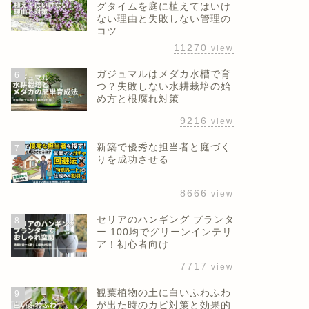
グタイムを庭に植えてはいけ
ない理由と失敗しない管理の
コツ
11270
view
ガジュマルはメダカ水槽で育
6
つ？失敗しない水耕栽培の始
め方と根腐れ対策
9216
view
新築で優秀な担当者と庭づく
7
りを成功させる
8666
view
セリアのハンギング プランタ
8
ー 100均でグリーンインテリ
ア！初心者向け
7717
view
観葉植物の土に白いふわふわ
9
が出た時のカビ対策と効果的