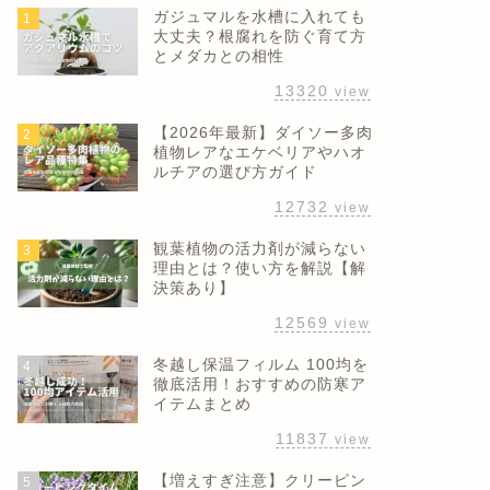
ガジュマルを水槽に入れても
1
大丈夫？根腐れを防ぐ育て方
とメダカとの相性
13320
view
【2026年最新】ダイソー多肉
2
植物レアなエケベリアやハオ
ルチアの選び方ガイド
12732
view
観葉植物の活力剤が減らない
3
理由とは？使い方を解説【解
決策あり】
12569
view
冬越し保温フィルム 100均を
4
徹底活用！おすすめの防寒ア
イテムまとめ
11837
view
【増えすぎ注意】クリーピン
5