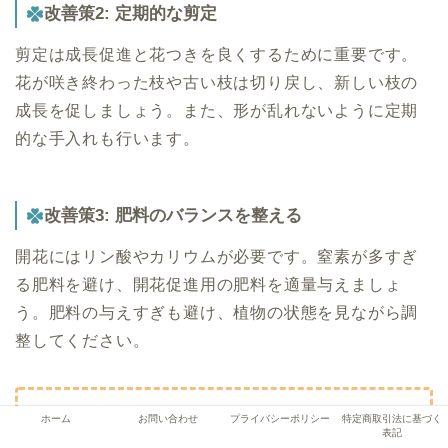
改善策2: 定期的な剪定
剪定は成長促進と花つきを良くするために重要です。
花が咲き終わった枝や古い枝は切り戻し、新しい枝の
成長を促しましょう。また、形が乱れないように定期
的な手入れも行います。
改善策3: 肥料のバランスを整える
開花にはリン酸やカリウムが必要です。窒素が多すぎ
る肥料を避け、開花促進用の肥料を適量与えましょ
う。肥料の与えすぎも避け、植物の状態を見ながら調
整してください。
ホーム
お問い合わせ
プライバシーポリシー
特定商取引法に基づく
開花促進に最適な「
リン酸・カリウム配合肥
表記