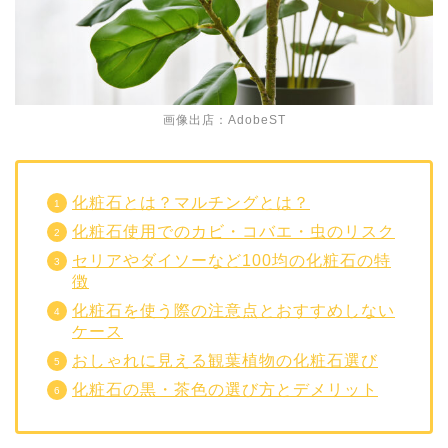
画像出店：AdobeST
化粧石とは？マルチングとは？
化粧石使用でのカビ・コバエ・虫のリスク
セリアやダイソーなど100均の化粧石の特
徴
化粧石を使う際の注意点とおすすめしない
ケース
おしゃれに見える観葉植物の化粧石選び
化粧石の黒・茶色の選び方とデメリット