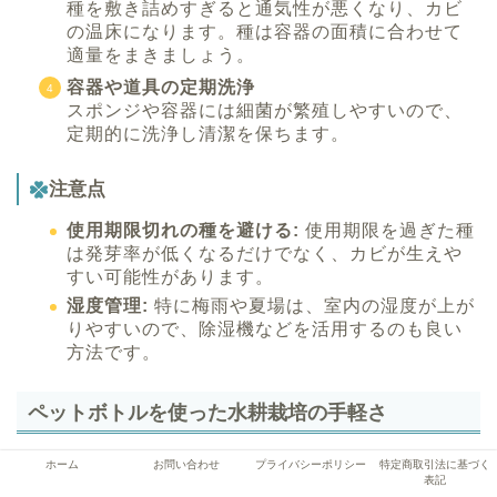
種を敷き詰めすぎると通気性が悪くなり、カビ
の温床になります。種は容器の面積に合わせて
適量をまきましょう。
容器や道具の定期洗浄
スポンジや容器には細菌が繁殖しやすいので、
定期的に洗浄し清潔を保ちます。
注意点
使用期限切れの種を避ける:
使用期限を過ぎた種
は発芽率が低くなるだけでなく、カビが生えや
すい可能性があります。
湿度管理:
特に梅雨や夏場は、室内の湿度が上が
りやすいので、除湿機などを活用するのも良い
方法です。
ペットボトルを使った水耕栽培の手軽さ
ペットボトルを活用すると、猫草水耕栽培を簡単に始
ホーム
お問い合わせ
プライバシーポリシー
特定商取引法に基づく
表記