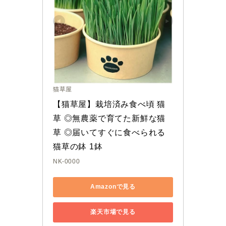
猫草屋
【猫草屋】栽培済み食べ頃 猫
草 ◎無農薬で育てた新鮮な猫
草 ◎届いてすぐに食べられる
猫草の鉢 1鉢
NK-0000
Amazonで見る
楽天市場で見る