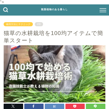
">
観葉植物のある暮らし
栽培方法とテクニック
PR
猫草の水耕栽培を100均アイテムで簡
単スタート