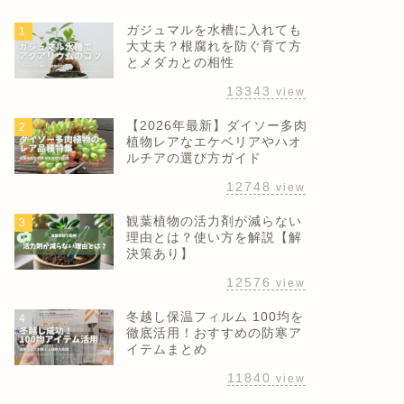
ガジュマルを水槽に入れても
1
大丈夫？根腐れを防ぐ育て方
とメダカとの相性
13343
view
【2026年最新】ダイソー多肉
2
植物レアなエケベリアやハオ
ルチアの選び方ガイド
12748
view
観葉植物の活力剤が減らない
3
理由とは？使い方を解説【解
決策あり】
12576
view
冬越し保温フィルム 100均を
4
徹底活用！おすすめの防寒ア
イテムまとめ
11840
view