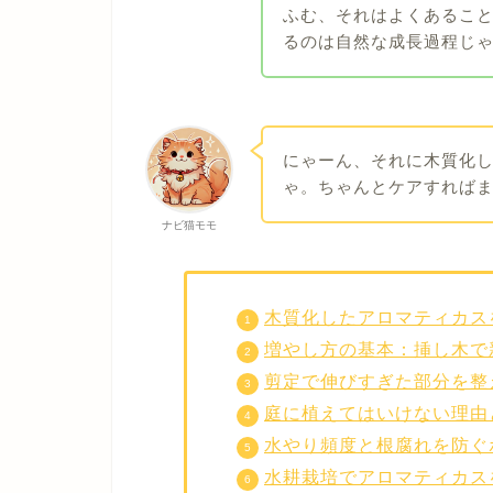
ふむ、それはよくあるこ
るのは自然な成長過程じ
にゃーん、それに木質化
ゃ。ちゃんとケアすれば
ナビ猫モモ
木質化したアロマティカス
増やし方の基本：挿し木で
剪定で伸びすぎた部分を整
庭に植えてはいけない理由
水やり頻度と根腐れを防ぐ
水耕栽培でアロマティカス