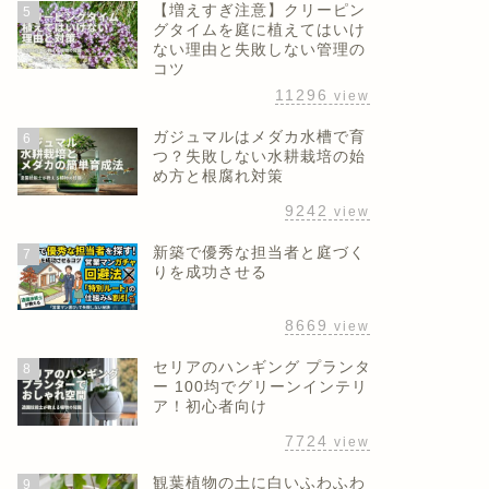
【増えすぎ注意】クリーピン
5
グタイムを庭に植えてはいけ
ない理由と失敗しない管理の
コツ
11296
view
ガジュマルはメダカ水槽で育
6
つ？失敗しない水耕栽培の始
め方と根腐れ対策
9242
view
新築で優秀な担当者と庭づく
7
りを成功させる
8669
view
セリアのハンギング プランタ
8
ー 100均でグリーンインテリ
ア！初心者向け
7724
view
観葉植物の土に白いふわふわ
9