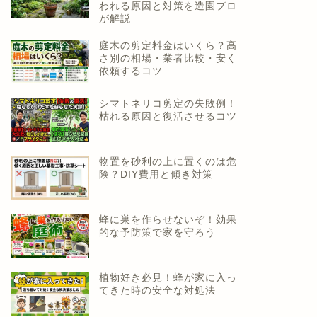
われる原因と対策を造園プロ
が解説
庭木の剪定料金はいくら？高
さ別の相場・業者比較・安く
依頼するコツ
シマトネリコ剪定の失敗例！
枯れる原因と復活させるコツ
物置を砂利の上に置くのは危
険？DIY費用と傾き対策
蜂に巣を作らせないぞ！効果
的な予防策で家を守ろう
植物好き必見！蜂が家に入っ
てきた時の安全な対処法