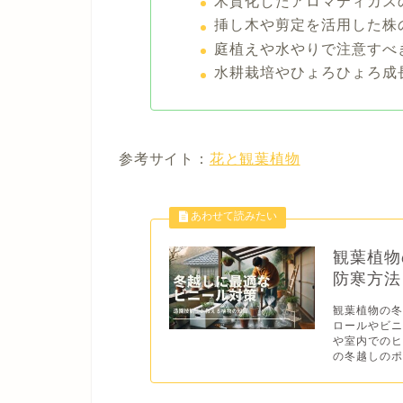
木質化したアロマティカス
挿し木や剪定を活用した株
庭植えや水やりで注意すべ
水耕栽培やひょろひょろ成
参考サイト：
花と観葉植物
観葉植物
防寒方法
観葉植物の
ロールやビニ
や室内での
の冬越しのポ