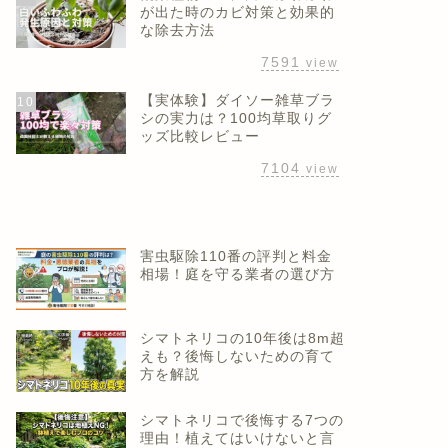
が出た時のカビ対策と効果的
な除去方法
7591
view
【実体験】ダイソー雑草ブラ
10
シの実力は？100均草取りグ
ッズ比較レビュー
7104
view
害虫駆除110番の評判と料金
相場！庭を守る業者の選び方
シマトネリコの10年後は8m超
えも？後悔しないための育て
方を解説
シマトネリコで後悔する7つの
理由！植えてはいけないと言