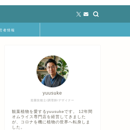
営者情報
yuusuke
造園技能士/調理師/デザイナー
観葉植物を愛するyuusukeです。 12年間
オムライス専門店を経営してきました
が、コロナを機に植物の世界へ転身しま
した。