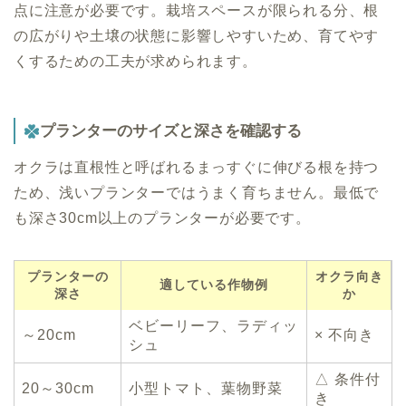
点に注意が必要です。栽培スペースが限られる分、根
の広がりや土壌の状態に影響しやすいため、育てやす
くするための工夫が求められます。
プランターのサイズと深さを確認する
オクラは直根性と呼ばれるまっすぐに伸びる根を持つ
ため、浅いプランターではうまく育ちません。最低で
も深さ30cm以上のプランターが必要です。
プランターの
オクラ向き
適している作物例
深さ
か
ベビーリーフ、ラディッ
～20cm
× 不向き
シュ
△ 条件付
20～30cm
小型トマト、葉物野菜
き