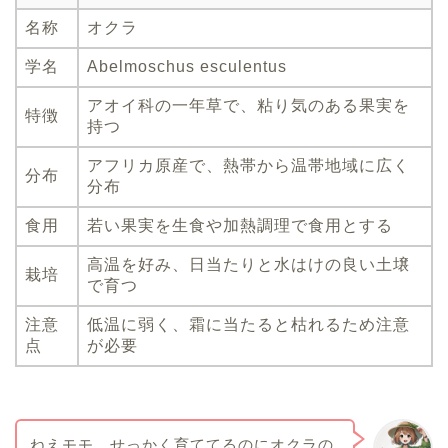
名称
オクラ
学名
Abelmoschus esculentus
アオイ科の一年草で、粘り気のある果実を
特徴
持つ
アフリカ原産で、熱帯から温帯地域に広く
分布
分布
食用
若い果実を生食や加熱調理で食用とする
高温を好み、日当たりと水はけの良い土壌
栽培
で育つ
注意
低温に弱く、霜に当たると枯れるため注意
点
が必要
ねえモモ、せっかく育ててるのにオクラの