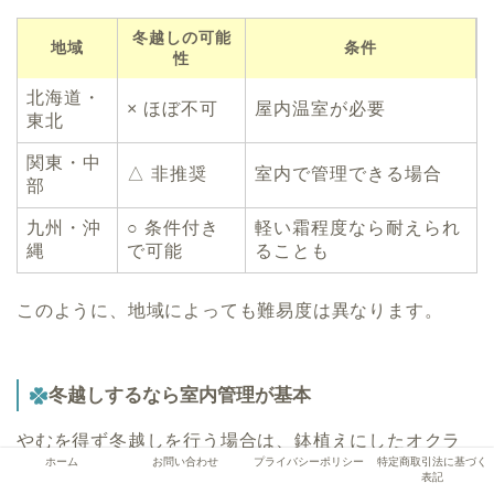
冬越しの可能
地域
条件
性
北海道・
× ほぼ不可
屋内温室が必要
東北
関東・中
△ 非推奨
室内で管理できる場合
部
九州・沖
○ 条件付き
軽い霜程度なら耐えられ
縄
で可能
ることも
このように、地域によっても難易度は異なります。
冬越しするなら室内管理が基本
やむを得ず冬越しを行う場合は、鉢植えにしたオクラ
ホーム
お問い合わせ
プライバシーポリシー
特定商取引法に基づく
を室内に取り込むのが前提です。日当たりの良い窓際
表記