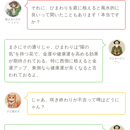
それに、ひまわりを庭に植えると風水的に
良いって聞いたこともあります！本当です
新人ガーデナ
か？
ー ミドリ
まさにその通りじゃ。ひまわりは“陽の
気”を持つ花で、金運や健康運を高める効果
マスターグリ
が期待されておる。特に西側に植えると金
ーン
運アップ、東側なら健康運が良くなると言
われておるよ。
じゃあ、咲き終わりが不吉って噂はどうに
ゃん？
ナビ猫モモ