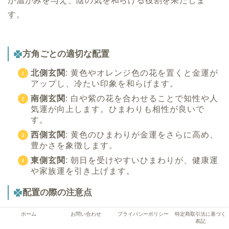
が温かみを与え、陰の気を和らげる役割を果たしま
す。
方角ごとの適切な配置
北側玄関
: 黄色やオレンジ色の花を置くと金運が
アップし、冷たい印象を和らげます。
南側玄関
: 白や紫の花を合わせることで知性や人
気運が向上します。ひまわりも相性が良いで
す。
西側玄関
: 黄色のひまわりが金運をさらに高め、
豊かさを象徴します。
東側玄関
: 朝日を受けやすいひまわりが、健康運
や家族運を引き上げます。
配置の際の注意点
玄関に植物を飾る際、以下の点に注意することで風水
ホーム
お問い合わせ
プライバシーポリシー
特定商取引法に基づく
表記
効果を高められます。